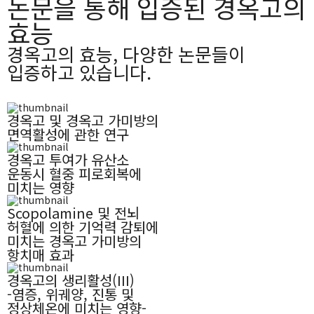
논문을 통해 입증된 경옥고의
효능
경옥고의 효능, 다양한 논문들이
입증하고 있습니다.
경옥고 및 경옥고 가미방의
면역활성에 관한 연구
경옥고 투여가 유산소
운동시 혈중 피로회복에
미치는 영향
Scopolamine 및 전뇌
허혈에 의한 기억력 감퇴에
미치는 경옥고 가미방의
항치매 효과
경옥고의 생리활성(III)
-염증, 위궤양, 진통 및
정상체온에 미치는 영향-