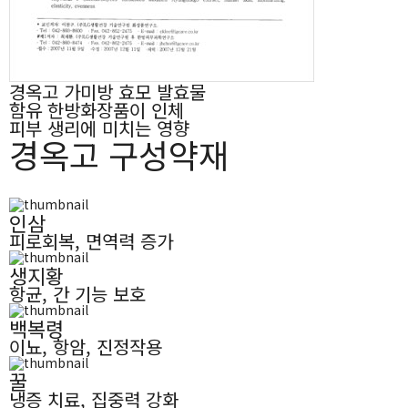
경옥고 가미방 효모 발효물
함유 한방화장품이 인체
피부 생리에 미치는 영향
경옥고 구성약재
인삼
피로회복, 면역력 증가
생지황
항균, 간 기능 보호
백복령
이뇨, 항암, 진정작용
꿀
냉증 치료, 집중력 강화