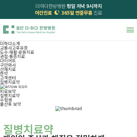
더하다한방병원
평일 저녁 9시까지
야간진료
365일 연중무휴
진료
질병치료약
365일 진료! 의사·한의사 양한방 협진진료,
한약
마음이 더하는
더하다 한방병원
입니다.
더하다소개
교통사고후유증
도수·재활·운동치료
관절·통증치료
다이어트
구안와사
산재치료
한약
고객센터
질병치료약
피로보약
질병치료약
수험생
출산후 보약
질병치료약