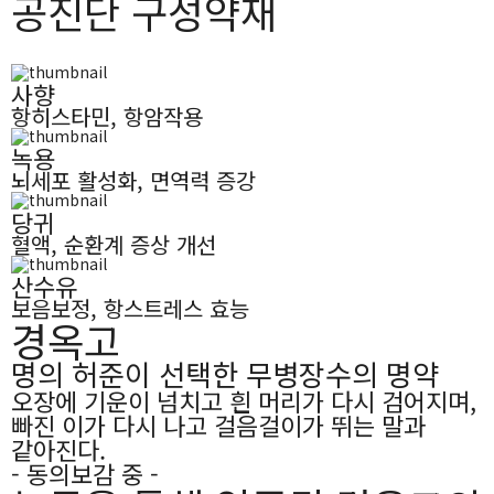
공진단 구성약재
사향
항히스타민, 항암작용
녹용
뇌세포 활성화, 면역력 증강
당귀
혈액, 순환계 증상 개선
산수유
보음보정, 항스트레스 효능
경옥고
명의 허준이 선택한 무병장수의 명약
오장에 기운이 넘치고 흰 머리가 다시 검어지며,
빠진 이가 다시 나고 걸음걸이가 뛰는 말과
같아진다.
- 동의보감 중 -